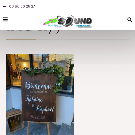
06 80 30 25 27
By
jcsound
in
at 2 novembre 2021
IMG_2179