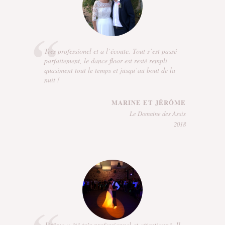
Tres professionel et a l’écoute. Tout s’est passé
parfaitement, le dance floor est resté rempli
quasiment tout le temps et jusqu’au bout de la
nuit !
MARINE ET JÉRÔME
Le Domaine des Assis
2018
Jérôme a été très professionnel et attentionné. Il