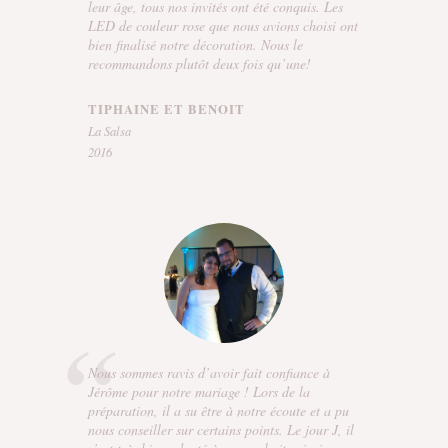
leur âge, tous nos invités ont été conquis. Les
LED de couleur rose que nous avions choisi ont
bien finalisé notre décoration. Nous le
recommandons plutôt deux fois qu’une!
TIPHAINE ET BENOIT
La Salsa
2016
Nous sommes ravis d’avoir fait confiance à
Jérôme pour notre mariage ! Lors de la
préparation, il a su être à notre écoute et a pu
nous conseiller sur certains points. Le jour J, il