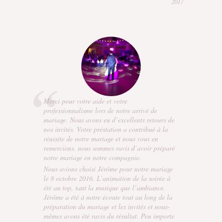
2017
Merci pour votre aide et votre
professionnalisme lors de notre arrivé de
mariage. Nous avons eu d’excellents retours de
nos invités. Votre préstation a contribué à la
réussite de notre mariage et nous vous en
remercions. nous sommes ravis d’avoir préparé
notre mariage en notre compagnie.
Nous avions choisi Jérôme pour notre mariage
le 8 octobre 2016. L’animation de la soirée à
été au top, tant la musique que l’ambiance.
Jérôme a été à notre écoute tout au long de la
préparation du mariage et les invités et nous-
mêmes avons été ravis du résultat. Peu importe