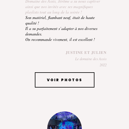
Domaine des Assis, Jérôme a su nous captiver
ainsi que nos invités avec ses magnifiques
playlists tout au long de la soirée !
Son matériel, flambant neuf, était de haute
qualité !
Il a su parfaitement s’adapter à nos diverses
demandes.
On recommande vivement, il est excellent !
JUSTINE ET JULIEN
Le domaine des Assis
2022
VOIR PHOTOS