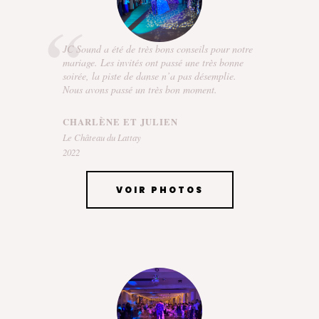
JC Sound a été de très bons conseils pour notre
mariage. Les invités ont passé une très bonne
soirée, la piste de danse n’a pas désemplie.
Nous avons passé un très bon moment.
CHARLÈNE ET JULIEN
Le Château du Lattay
2022
VOIR PHOTOS