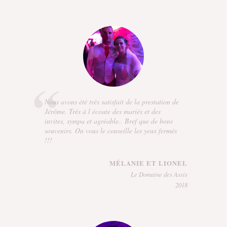
Nous avons été très satisfait de la prestation de
Jérôme. Très à l écoute des mariés et des
invites, sympa et agréable.. Bref que de bons
souvenirs. On vous le conseille les yeux fermés
!!!
MÉLANIE ET LIONEL
Le Domaine des Assis
2018