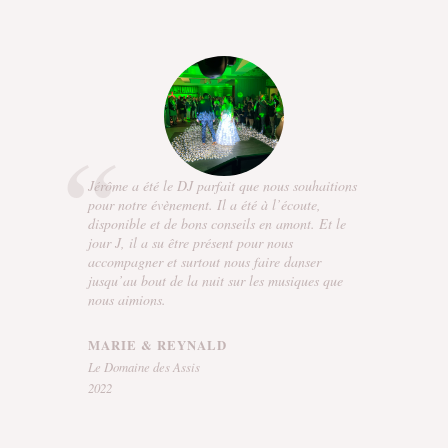
Jérôme a été le DJ parfait que nous souhaitions
pour notre évènement. Il a été à l’écoute,
disponible et de bons conseils en amont. Et le
jour J, il a su être présent pour nous
accompagner et surtout nous faire danser
jusqu’au bout de la nuit sur les musiques que
nous aimions.
MARIE & REYNALD
Le Domaine des Assis
2022