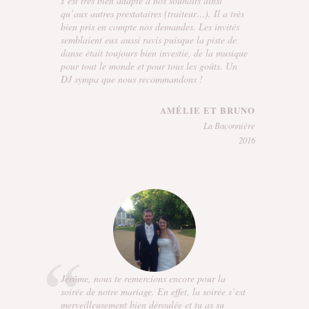
s’est très bien adapté à nos souhaits ainsi
qu’aux autres prestataires (traiteur…). Il a très
bien pris en compte nos demandes. Les invités
semblaient eux aussi ravis puisque la piste de
danse était toujours bien investie, de la musique
pour tout le monde et pour tous les goûts. Un
DJ sympa que nous recommandons !
AMÉLIE ET BRUNO
La Baconnière
2016
Jérôme, nous te remercions encore pour la
soirée de notre mariage. En effet, la soirée s’est
merveilleusement bien déroulée et tu as su