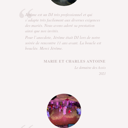
Jérôme est un DJ très professionnel et qui
s’adapte très facilement aux diverses exigences
des mariés. Nous avons adoré sa prestation
ainsi que nos invités.
Pour l’anecdote, Jérôme était DJ lors de notre
soirée de rencontre 11 ans avant. La boucle est
bouclée. Merci Jérôme.
MARIE ET CHARLES ANTOINE
Le domaine des Assis
2021