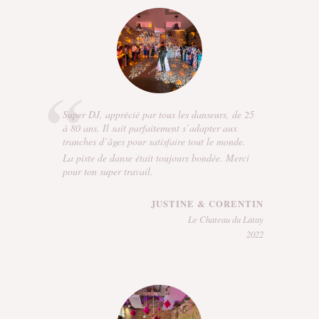
Super DJ, apprécié par tous les danseurs, de 25
à 80 ans. Il sait parfaitement s’adapter aux
tranches d’âges pour satisfaire tout le monde.
La piste de danse était toujours bondée. Merci
pour ton super travail.
JUSTINE & CORENTIN
Le Chateau du Latay
2022