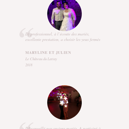
Dj professionnel, à l’écoute des mariés,
excellente prestation, a choisir les yeux fermés
MARYLINE ET JULIEN
Le Château du Lattay
2018
DJ conseillé par anciens mariés. A participé à