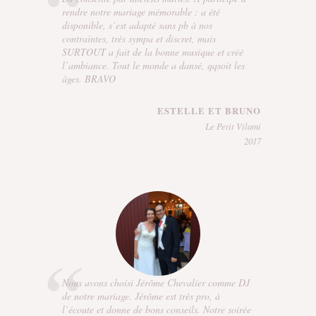
rendre notre mariage mémorable : a été
disponible, s’est adapté sans pb à nos
contraintes, très sympa et discret, mais
SURTOUT a fait de la bonne musique et créé
l’ambiance. Tout le monde a dansé, qqsoit les
âges. BRAVO
ESTELLE ET BRUNO
Le Petit Vilami
2017
Nous avons choisi Jérôme Chevalier comme DJ
de notre mariage. Jérôme est très pro, à
l’écoute et donne de bons conseils. Notre soirée