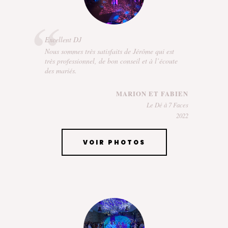
Excellent DJ
Nous sommes très satisfaits de Jérôme qui est
très professionnel, de bon conseil et à l’écoute
des mariés.
MARION ET FABIEN
Le Dé à 7 Faces
2022
VOIR PHOTOS