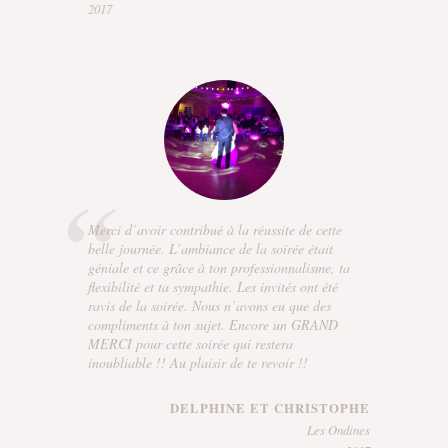
2017
Merci d’avoir contribué à la réussite de cette
belle journée. L’ambiance de la soirée était
géniale et ce grâce à ton professionnalisme, ta
flexibilité et ta sympathie. Les invités ont été
ravis de la soirée. Nous n’avons eu que des
compliments à ton sujet. Encore un GRAND
MERCI pour cette soirée qui restera
inoubliable !! Au plaisir de te revoir !!
DELPHINE ET CHRISTOPHE
Les Ondines