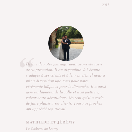
2017
Dj lors de notre mariage, nous avons été ravis
de sa prestation. Il est disponible, à l’écoute,
s’adapte à ses clients et à leur invités. Il nous a
mis à disposition une sono pour notre
cérémonie laïque et pour le dimanche. Il a aussi
géré les lumières de la salle et a su mettre en
valeur notre décorations. On sent qu’il a envie
de faire plaisir à ses clients. Tous nos proches
ont apprécié son travail .
MATHILDE ET JÉRÉMY
Le Château du Lattay