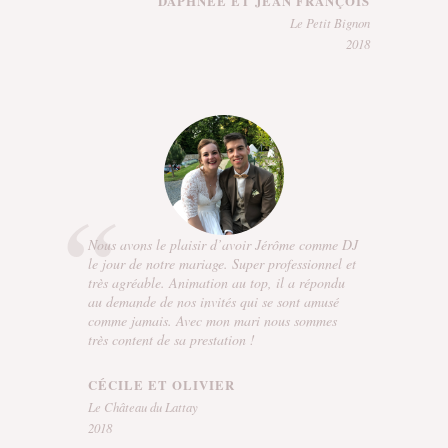
DAPHNÉE ET JEAN FRANÇOIS
Le Petit Bignon
2018
Nous avons le plaisir d’avoir Jérôme comme DJ
le jour de notre mariage. Super professionnel et
très agréable. Animation au top, il a répondu
au demande de nos invités qui se sont amusé
comme jamais. Avec mon mari nous sommes
très content de sa prestation !
CÉCILE ET OLIVIER
Le Château du Lattay
2018