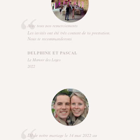
Avec tous nos remerciements
Les invités ont été très content de ta prestation.
Nous te recommanderons
DELPHINE ET PASCAL
Le Manoir des Loges
2022
DJ de notre mariage le 14 mai 2022 au