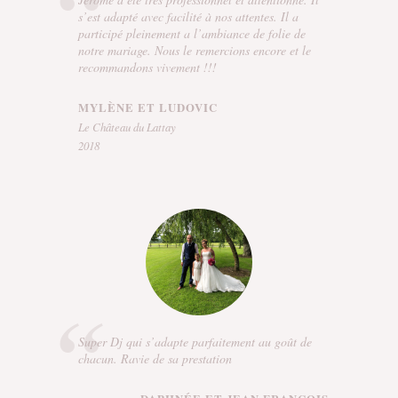
s’est adapté avec facilité à nos attentes. Il a
participé pleinement a l’ambiance de folie de
notre mariage. Nous le remercions encore et le
recommandons vivement !!!
MYLÈNE ET LUDOVIC
Le Château du Lattay
2018
Super Dj qui s’adapte parfaitement au goût de
chacun. Ravie de sa prestation