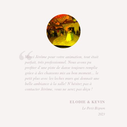
Merci Jérôme pour votre animation, tout était
parfait, très professionnel. Nous avons pu
profiter d’une piste de danse toujours remplie
grâce à des chansons mis au bon moment… le
petit plus avec les leches murs qui donnait une
belle ambiance à la salle! N’hésitez pas à
contacter Jérôme, vous ne serez pas déçu !
ELODIE & KEVIN
Le Petit Bignon
2023