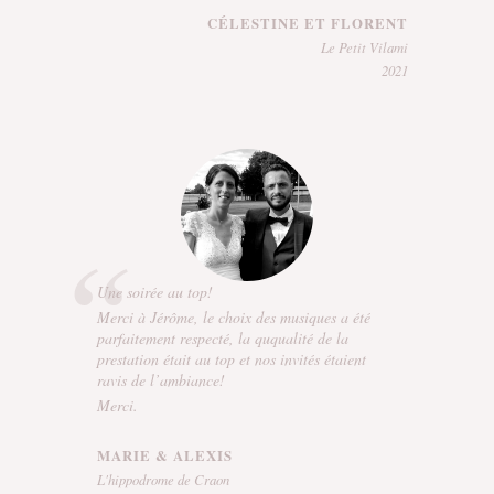
CÉLESTINE ET FLORENT
Le Petit Vilami
2021
Une soirée au top!
Merci à Jérôme, le choix des musiques a été
parfaitement respecté, la ququalité de la
prestation était au top et nos invités étaient
ravis de l’ambiance!
Merci.
MARIE & ALEXIS
L'hippodrome de Craon