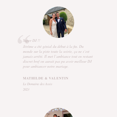
Super DJ !!
Jérôme a été génial du début à la fin. Du
monde sur la piste toute la soirée, ça ne s’est
jamais arrêté. Il met l’ambiance tout en restant
discret bref on aurait pas pu avoir meilleur DJ
pour ambiancer notre mariage.
MATHILDE & VALENTIN
Le Domaine des Assis
2023