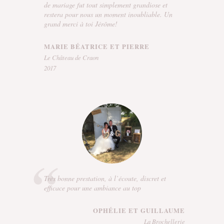
de mariage fut tout simplement grandiose et
restera pour nous un moment inoubliable. Un
grand merci à toi Jérôme!
MARIE BÉATRICE ET PIERRE
Le Château de Craon
2017
Très bonne prestation, à l’écoute, discret et
efficace pour une ambiance au top
OPHÉLIE ET GUILLAUME
La Brochellerie