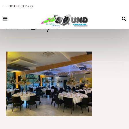
06 80 30 25 27
By
jcsound
in
at 2 novembre 2021
IMG_2176