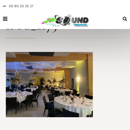
06 80 30 25 27
By
jcsound
in
at 2 novembre 2021
IMG_2175