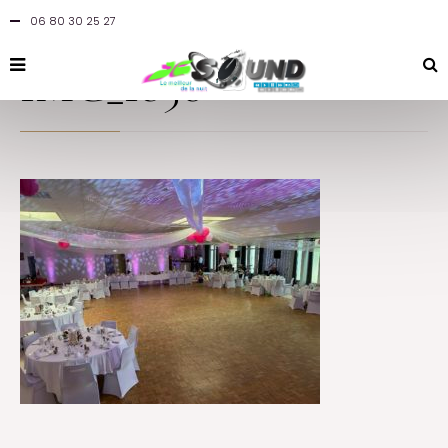
06 80 30 25 27
By
jcsound
in
at 2 novembre 2021
IMG_1850