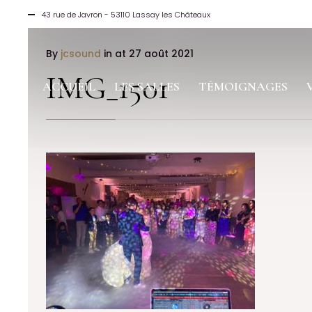
43 rue de Javron - 53110 Lassay les Châteaux
By
jcsound
in
at 27 août 2021
IMG_1501
ACCUEIL
LES SALLES
TÉMOIGNAGES