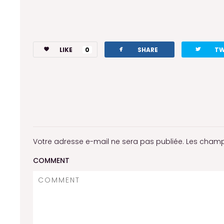
facebook
twitterbird
LIKE
0
SHARE
TW
Votre adresse e-mail ne sera pas publiée.
Les champ
COMMENT