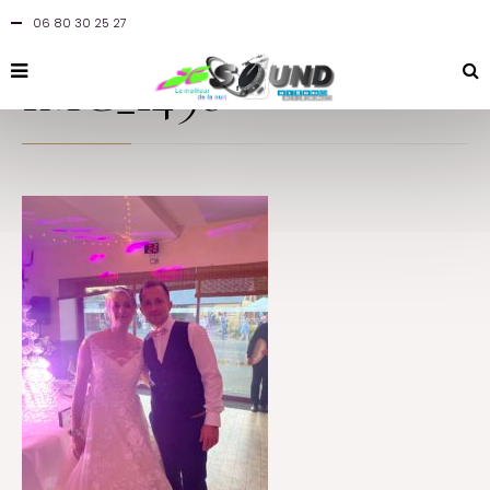
06 80 30 25 27
By
jcsound
in
at 27 août 2021
IMG_1498