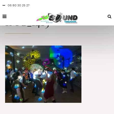
06 80 30 25 27
By
jcsound
in
at 28 juillet 2021
IMG_1415