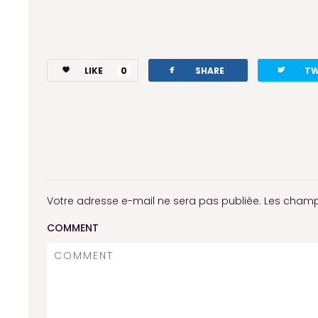
facebook
twitterbird
LIKE
0
SHARE
TW
Votre adresse e-mail ne sera pas publiée.
Les champ
COMMENT