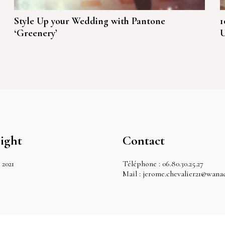
Style Up your Wedding with Pantone
1
‘Greenery’
U
ight
Contact
 2021
Téléphone : 06.80.30.25.27
Mail : jerome.chevalier21@wana