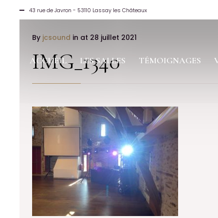
43 rue de Javron - 53110 Lassay les Châteaux
By
jcsound
in
at 28 juillet 2021
IMG_1340
ACCUEIL
LES SALLES
TÉMOIGNAGES