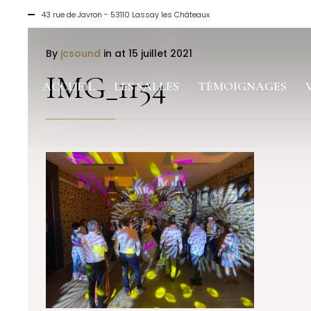
43 rue de Javron - 53110 Lassay les Châteaux
By
jcsound
in
at 15 juillet 2021
IMG_1154
ACCUEIL
LES SALLES
TÉMOIGNAGES