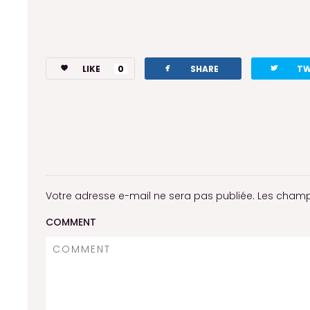
facebook
twitterbird
LIKE
0
SHARE
TW
Votre adresse e-mail ne sera pas publiée.
Les champ
COMMENT