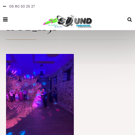
06 80 30 25 27
By
jcsound
in
at 15 juillet 2021
IMG_1151