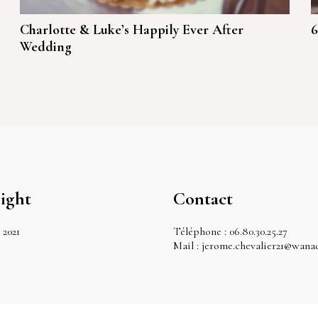
Charlotte & Luke’s Happily Ever After
6
Wedding
ight
Contact
 2021
Téléphone : 06.80.30.25.27
Mail : jerome.chevalier21@wana