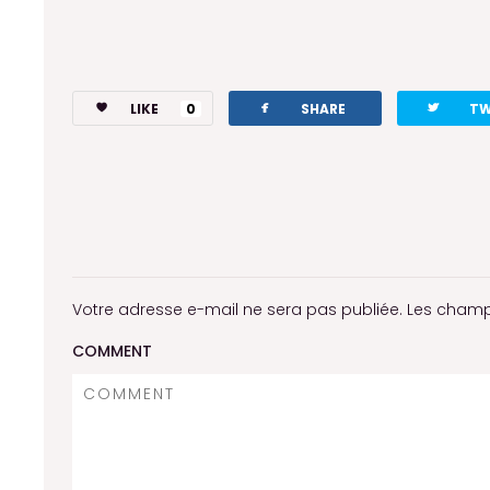
facebook
twitterbird
LIKE
0
SHARE
TW
Votre adresse e-mail ne sera pas publiée.
Les champ
COMMENT