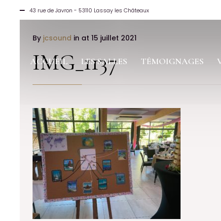
43 rue de Javron - 53110 Lassay les Châteaux
By
jcsound
in
at 15 juillet 2021
IMG_1137
ACCUEIL
LES SALLES
TÉMOIGNAGES